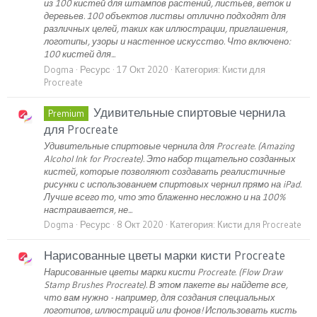
из 100 кистей для штампов растений, листьев, веток и
деревьев. 100 объектов листвы отлично подходят для
различных целей, таких как иллюстрации, приглашения,
логотипы, узоры и настенное искусство. Что включено:
100 кистей для...
Dogma
Ресурс
17 Окт 2020
Категория:
Кисти для
Procreate
Удивительные спиртовые чернила
Premium
для Procreate
Удивительные спиртовые чернила для Procreate. (Amazing
Alcohol Ink for Procreate). Это набор тщательно созданных
кистей, которые позволяют создавать реалистичные
рисунки с использованием спиртовых чернил прямо на iPad.
Лучше всего то, что это блаженно несложно и на 100%
настраивается, не...
Dogma
Ресурс
8 Окт 2020
Категория:
Кисти для Procreate
Нарисованные цветы марки кисти Procreate
Нарисованные цветы марки кисти Procreate. (Flow Draw
Stamp Brushes Procreate). В этом пакете вы найдете все,
что вам нужно - например, для создания специальных
логотипов, иллюстраций или фонов! Использовать кисть