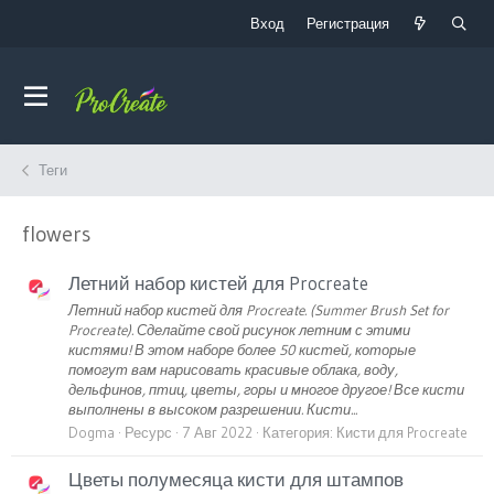
Вход
Регистрация
Теги
flowers
Летний набор кистей для Procreate
Летний набор кистей для Procreate. (Summer Brush Set for
Procreate). Сделайте свой рисунок летним с этими
кистями! В этом наборе более 50 кистей, которые
помогут вам нарисовать красивые облака, воду,
дельфинов, птиц, цветы, горы и многое другое! Все кисти
выполнены в высоком разрешении. Кисти...
Dogma
Ресурс
7 Авг 2022
Категория:
Кисти для Procreate
Цветы полумесяца кисти для штампов