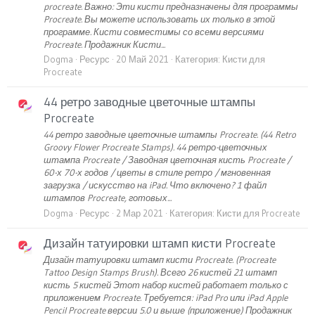
procreate. Важно: Эти кисти предназначены для программы
Procreate. Вы можете использовать их только в этой
программе. Кисти совместимы со всеми версиями
Procreate. Продажник Кисти...
Dogma
Ресурс
20 Май 2021
Категория:
Кисти для
Procreate
44 ретро заводные цветочные штампы
Procreate
44 ретро заводные цветочные штампы Procreate. (44 Retro
Groovy Flower Procreate Stamps). 44 ретро-цветочных
штампа Procreate / Заводная цветочная кисть Procreate /
60-х 70-х годов / цветы в стиле ретро / мгновенная
загрузка / искусство на iPad. Что включено? 1 файл
штампов Procreate, готовых...
Dogma
Ресурс
2 Мар 2021
Категория:
Кисти для Procreate
Дизайн татуировки штамп кисти Procreate
Дизайн татуировки штамп кисти Procreate. (Procreate
Tattoo Design Stamps Brush). Всего 26 кистей 21 штамп
кисть 5 кистей Этот набор кистей работает только с
приложением Procreate. Требуется: iPad Pro или iPad Apple
Pencil Procreate версии 5.0 и выше (приложение) Продажник