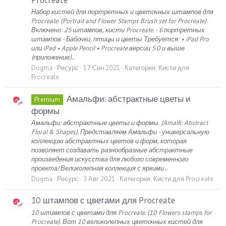
Набор кистей для портретных и цветочных штампов для
Procreate. (Portrait and Flower Stamps Brush set for Procreate).
Включено: 25 штампов, кисти Procreate. - 6 портретных
штампов - Бабочки, птицы и цветы Требуется: • iPad Pro
или iPad • Apple Pencil • Procreate версии 5.0 и выше
(приложение)...
Dogma
Ресурс
17 Сен 2021
Категория:
Кисти для
Procreate
Амальфи: абстрактные цветы и
Premium
формы
Амальфи: абстрактные цветы и формы. (Amalfi: Abstract
Floral & Shapes). Представляем Амальфи - универсальную
коллекцию абстрактных цветов и форм, которая
позволяет создавать разнообразные абстрактные
произведения искусства для любого современного
проекта! Великолепная коллекция с яркими...
Dogma
Ресурс
3 Авг 2021
Категория:
Кисти для Procreate
10 штампов с цветами для Procreate
10 штампов с цветами для Procreate. (10 Flowers stamps for
Procreate). Вот 10 великолепных цветочных кистей для