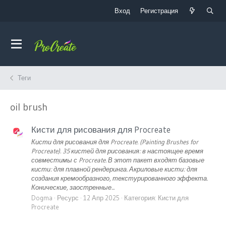
Вход
Регистрация
Теги
oil brush
Кисти для рисования для Procreate
Кисти для рисования для Procreate. (Painting Brushes for
Procreate). 35 кистей для рисования: в настоящее время
совместимы с Procreate. В этот пакет входят базовые
кисти: для плавной рендеринга. Акриловые кисти: для
создания кремообразного, текстурированного эффекта.
Конические, заостренные...
Dogma
Ресурс
12 Апр 2025
Категория:
Кисти для
Procreate