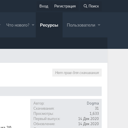
Вход
Регистрация
Поиск
Что нового?
Ресурсы
Пользователи
Нет прав для скачивания
Автор
Dogma
Скачивания
31
Просмотры
1,633
Первый выпуск
14 Дек 2020
Обновление
14 Дек 2020
 из 20