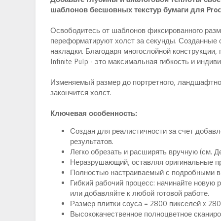
и
шаблонов бесшовных текстур бумаги для Procr
я
Освободитесь от шаблонов фиксированного разме
переформатируют холст за секунды. Созданные с
накладки. Благодаря многослойной конструкции, 
Infinite Pulp - это максимальная гибкость и индив
Изменяемый размер до портретного, ландшафтног
закончится холст.
Ключевая особенность:
Создан для реалистичности за счет добавл
результатов.
Легко обрезать и расширять вручную (см. 
Неразрушающий, оставляя оригинальные пр
Полностью настраиваемый с подробными в
Гибкий рабочий процесс: начинайте новую 
или добавляйте к любой готовой работе.
Размер плитки соуса = 2800 пикселей x 28
Высококачественное полноцветное сканиро