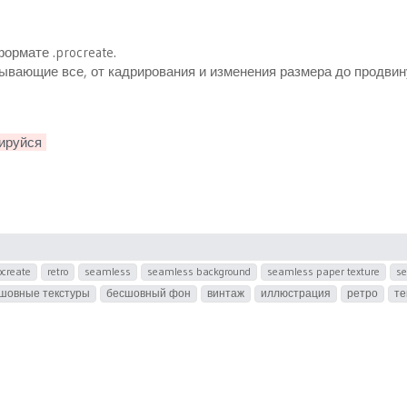
ормате .procreate.
вающие все, от кадрирования и изменения размера до продви
ируйся
ocreate
retro
seamless
seamless background
seamless paper texture
se
шовные текстуры
бесшовный фон
винтаж
иллюстрация
ретро
те