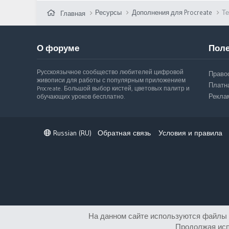
Ресурсы
Дополнения для Procreate
Те
Главная
О форуме
Поле
Русскоязычное сообщество любителей цифровой
Право
живописи для работы с популярным приложением
Платн
Procreate. Большой выбор кистей, цветовых палитр и
Рекла
обучающих уроков бесплатно.
Russian (RU)
Обратная связь
Условия и правила
На данном сайте используются файлы c
Продолжая исп