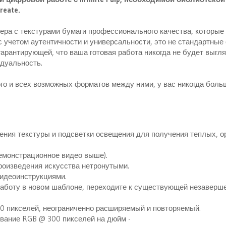
eate.
ра с текстурами бумаги профессионального качества, которые
 учетом аутентичности и универсальности, это не стандартны
гарантирующей, что ваша готовая работа никогда не будет выгля
идуальность.
о и всех возможных форматов между ними, у вас никогда боль
ения текстуры и подсветки освещения для получения теплых, о
Демонстрационное видео выше).
оизведения искусства нетронутыми.
идеоинструкциями.
работу в новом шаблоне, переходите к существующей незаверш
00 пикселей, неограниченно расширяемый и повторяемый.
вание RGB @ 300 пикселей на дюйм -