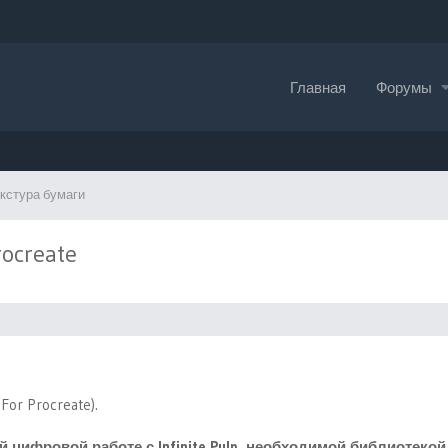
Главная
Форумы
кстура бумаги
ocreate
p For Procreate).
 цифровой работе с Infinite Pulp, необходимой библиотекой