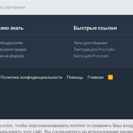
кстура бумаги
зно знать
Быстрые ссылки
обладателям
Чаты для общения
ая регистрация
Текстура для Procreate
ма на форуме
Кисти для Procreate
Политика конфиденциальности
Помощь
Главная
R
S
S
ookie, чтобы персонализировать контент и сохранить Ваш вход 
ользовать этот сайт, Вы соглашаетесь на использование наших 