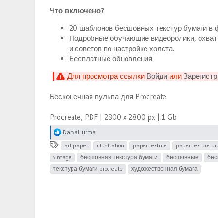
Что включено?
20 шаблонов бесшовных текстур бумаги в ф
Подробные обучающие видеоролики, охваты
и советов по настройке холста.
Бесплатные обновления.
Для просмотра ссылки
Войди
или
Зарегистр
Бесконечная пульпа для Procreate.
Procreate, PDF | 2800 x 2800 px | 1 Gb
Р
DaryaHurma
е
Т
art paper
illustration
paper texture
paper texture pr
а
е
к
vintage
бесшовная текстура бумаги
бесшовные
бес
ц
г
текстура бумаги procreate
художественная бумага
и
и
и
: