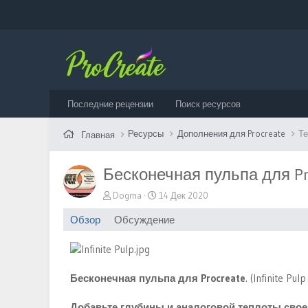
Последние рецензии
Поиск ресурсов
Ресурсы
Дополнения для Procreate
Те
Главная
Бесконечная пульпа для Pr
А
Д
Dogma
14 Дек 2020
в
а
Обзор
Обсуждение
т
т
о
а
р
с
о
з
Бесконечная пульпа для Procreate
. (Infinite Pul
д
а
Добавьте глубины и аналоговой теплоты своей
н