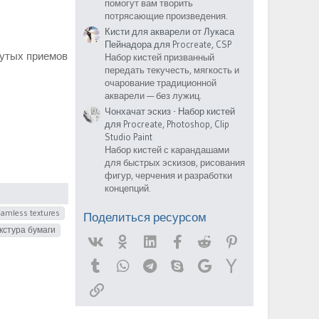
помогут вам творить
потрясающие произведения.
Кисти для акварели от Лукаса
Пейнадора для Procreate, CSP
нутых приемов
Набор кистей призванный
передать текучесть, мягкость и
очарование традиционной
акварели — без лужиц.
Чонхачат эскиз - Набор кистей
для Procreate, Photoshop, Clip
Studio Paint
Набор кистей с карандашами
для быстрых эскизов, рисования
фигур, черчения и разработки
концепций.
amless textures
Поделиться ресурсом
кстура бумаги
Vk
Ok
Linked In
Facebook
Reddit
Pinterest
Tumblr
WhatsApp
Telegram
Skype
Google
Yahoo
Ссылка