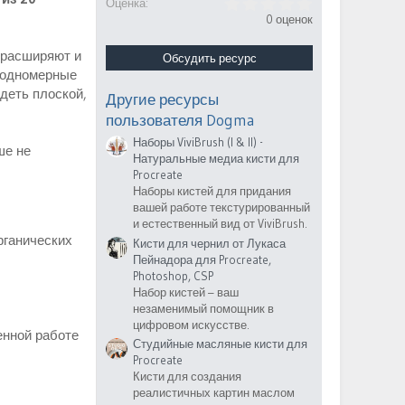
0
Оценка
.
0 оценок
0
0
 расширяют и
з
Обсудить ресурс
в
е одномерные
ё
деть плоской,
з
Другие ресурсы
д
пользователя Dogma
Наборы ViviBrush (I & II) -
ше не
Натуральные медиа кисти для
Procreate
Наборы кистей для придания
вашей работе текстурированный
и естественный вид от ViviBrush.
рганических
Кисти для чернил от Лукаса
Пейнадора для Procreate,
Photoshop, CSP
Набор кистей – ваш
незаменимый помощник в
цифровом искусстве.
енной работе
Студийные масляные кисти для
Procreate
Кисти для создания
реалистичных картин маслом