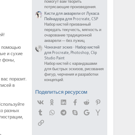
помогут вам творить
потрясающие произведения.
Кисти для акварели от Лукаса
Пейнадора для Procreate, CSP
Набор кистей призванный
передать текучесть, мягкость и
й!
очарование традиционной
акварели — без лужиц.
 С помощью
Чонхачат эскиз - Набор кистей
для Procreate, Photoshop, Clip
ые и сухие
Studio Paint
е фоны,
Набор кистей с карандашами
для быстрых эскизов, рисования
фигур, черчения и разработки
 вас поразит.
концепций.
писей в
Поделиться ресурсом
Vk
Ok
Linked In
Facebook
Reddit
Pinterest
Используйте
ко разных
Tumblr
WhatsApp
Telegram
Skype
Google
Yahoo
люстрации,
Ссылка