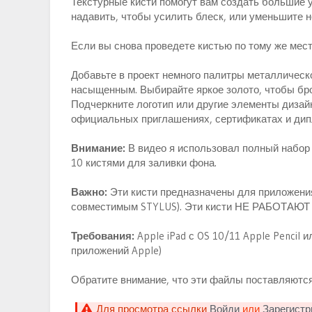
Текстурные кисти помогут вам создать большие у
надавить, чтобы усилить блеск, или уменьшите н
Если вы снова проведете кистью по тому же мест
Добавьте в проект немного палитры металлическо
насыщенным. Выбирайте яркое золото, чтобы брос
Подчеркните логотип или другие элементы дизай
официальных приглашениях, сертификатах и дип
Внимание:
В видео я использовал полный набор а
10 кистями для заливки фона.
Важно:
Эти кисти предназначены для приложения P
совместимым STYLUS). Эти кисти НЕ РАБОТАЮТ 
Требования:
Apple iPad с OS 10/11 Apple Pencil 
приложений Apple)
Обратите внимание, что эти файлы поставляются 
Для просмотра ссылки
Войди
или
Зарегистр