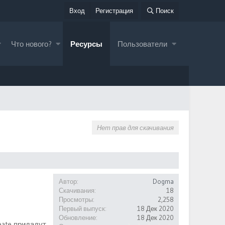
Вход
Регистрация
Поиск
Что нового?
Ресурсы
Пользователи
Нет прав для скачивания
Автор
Dogma
Скачивания
18
Просмотры
2,258
Первый выпуск
18 Дек 2020
Обновление
18 Дек 2020
eate придадут