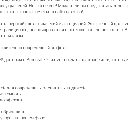
щих украшений. Но это не все! Можете ли вы представить золоты
щью этого фантастического набора кистей!
ать широкий спектр значений и ассоциаций. Этот теплый цвет 
 традиционно, ассоциироваться с роскошью и элегантностью. В
материализм.
йствительно современный эффект.
 дает нам в Procreate 5: я смог создать золотые кисти, которы
тей для современных элегантных надписей;
 из темноты
ого эффекта
ак бриллиант
 узоров на вашем фоне