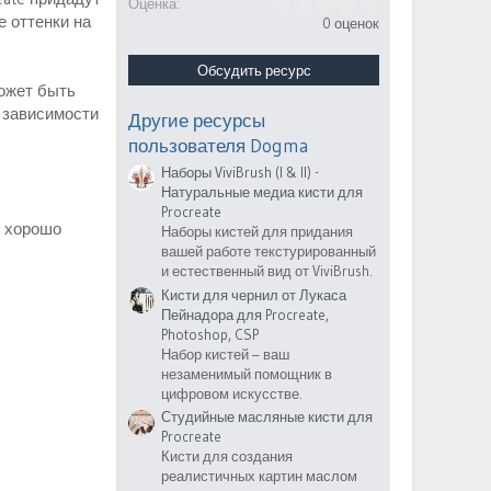
0
Оценка
.
е оттенки на
0 оценок
0
0
з
Обсудить ресурс
в
может быть
ё
 зависимости
з
Другие ресурсы
д
пользователя Dogma
Наборы ViviBrush (I & II) -
Натуральные медиа кисти для
Procreate
е хорошо
Наборы кистей для придания
вашей работе текстурированный
и естественный вид от ViviBrush.
Кисти для чернил от Лукаса
Пейнадора для Procreate,
Photoshop, CSP
Набор кистей – ваш
незаменимый помощник в
цифровом искусстве.
Студийные масляные кисти для
Procreate
Кисти для создания
реалистичных картин маслом