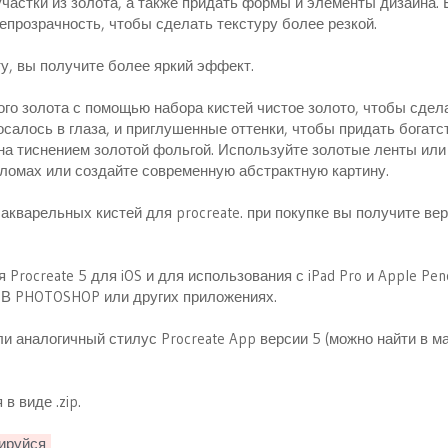
частки из золота, а также придать формы и элементы дизайна.
епрозрачность, чтобы сделать текстуру более резкой.
у, вы получите более яркий эффект.
го золота с помощью набора кистей чистое золото, чтобы сдел
алось в глаза, и приглушенные оттенки, чтобы придать богатст
на тиснением золотой фольгой. Используйте золотые ленты или
ломах или создайте современную абстрактную картину.
кварельных кистей для procreate. при покупке вы получите вер
rocreate 5 для iOS и для использования с iPad Pro и Apple Penc
В PHOTOSHOP или других приложениях.
или аналогичный стилус Procreate App версии 5 (можно найти в м
в виде .zip.
ируйся