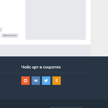
к
светиться
Чойс арт в соцсетях
Procreate | Community