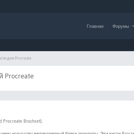
Главная
Форумы
сти для Procreate
 Procreate
ld Procreate Brushset).
ашему искусству великолепный блеск позолоты. Эти кисти Procr