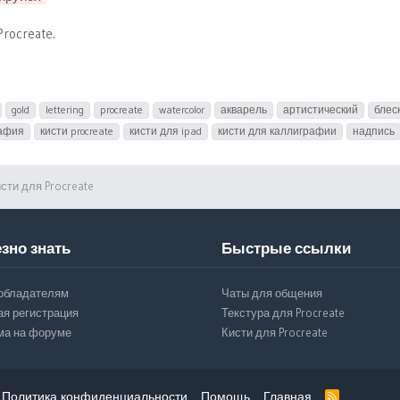
rocreate.
gold
lettering
procreate
watercolor
акварель
артистический
блес
афия
кисти procreate
кисти для ipad
кисти для каллиграфии
надпись
сти для Procreate
зно знать
Быстрые ссылки
обладателям
Чаты для общения
ая регистрация
Текстура для Procreate
ма на форуме
Кисти для Procreate
Политика конфиденциальности
Помощь
Главная
R