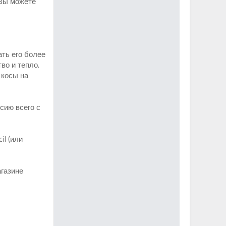
 Вы можете
ать его более
во и тепло.
 косы на
сию всего с
il (или
агазине