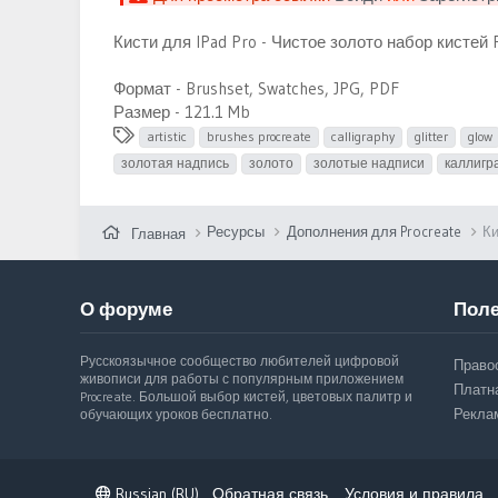
Кисти для IPad Pro - Чистое золото набор кистей P
Формат - Brushset, Swatches, JPG, PDF
Размер - 121.1 Mb
Т
artistic
brushes procreate
calligraphy
glitter
glow
е
золотая надпись
золото
золотые надписи
каллигр
г
и
Ресурсы
Дополнения для Procreate
Ки
Главная
О форуме
Поле
Русскоязычное сообщество любителей цифровой
Право
живописи для работы с популярным приложением
Платн
Procreate. Большой выбор кистей, цветовых палитр и
Рекла
обучающих уроков бесплатно.
Russian (RU)
Обратная связь
Условия и правила