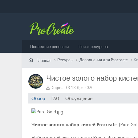
Последние рецензии
Поиск ресурсов
Ресурсы
Дополнения для Procreate
Ки
Главная
Чистое золото набор кистей
А
Д
Dogma
18 Дек 2020
в
а
Обзор
FAQ
Обсуждение
т
т
о
а
р
с
о
з
Чистое золото набор кистей Procreate
. (Pure Go
д
а
Набор кистей чистое золото Procreate придаст в
н