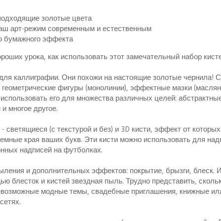
 подходящие золотые цвета
ваш арт-режим современным и естественным
го бумажного эффекта
роших урока, как использовать этот замечательный набор кисте
 для каллиграфии. Они похожи на настоящие золотые чернила!
 геометрические фигуры (монолинии), эффектные мазки (маслян
е использовать его для множества различных целей: абстрактны
и многое другое.
 светящиеся (с текстурой и без) и 3D кисти, эффект от которых
емные края ваших букв. Эти кисти можно использовать для над
онных надписей на футболках.
ыления и дополнительных эффектов: покрытие, брызги, блеск. 
ью блесток и кистей звездная пыль. Трудно представить, сколь
евозможные модные темы, свадебные приглашения, книжные ил
сетях.