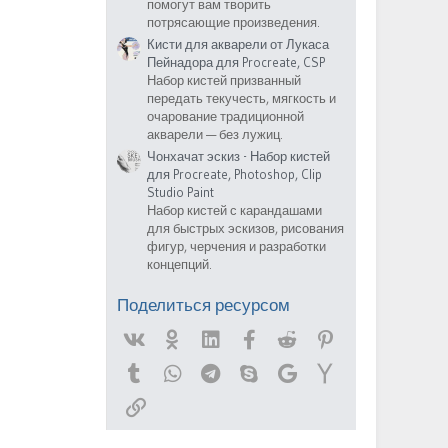
помогут вам творить
потрясающие произведения.
Кисти для акварели от Лукаса
Пейнадора для Procreate, CSP
Набор кистей призванный
передать текучесть, мягкость и
очарование традиционной
акварели — без лужиц.
Чонхачат эскиз - Набор кистей
для Procreate, Photoshop, Clip
Studio Paint
Набор кистей с карандашами
для быстрых эскизов, рисования
фигур, черчения и разработки
концепций.
Поделиться ресурсом
Vk
Ok
Linked In
Facebook
Reddit
Pinterest
Tumblr
WhatsApp
Telegram
Skype
Google
Yahoo
Ссылка