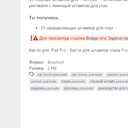
и
рисовали с помощью штампов для глаз.
я
Ты получишь
:
10 направляющих штампов для глаз
Для просмотра ссылки
Войди
или
Зарегистр
Кисти для IPad Pro - Кисти для штампов глаза Pro
Формат - Brushset
Размер - 2 Mb
Т
eye brush procreate
eye stamp procreate
eyelash procr
е
portrait procreate
глаза procreate
глазной штамп procreat
г
радужка procreate
ресницы procreate
руководство для гл
и