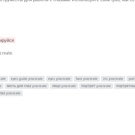
ируйся
create.
eate
eyes guide procreate
eyes procreate
face procreate
iris procreate
port
e
кисть для глаз procreate
лицо procreate
портрет procreate
портретны
аз procreate