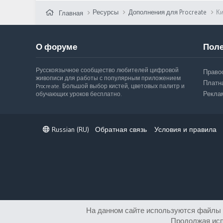
Ресурсы
Дополнения для Procreate
Ки
Главная
О форуме
Поле
Русскоязычное сообщество любителей цифровой
Право
живописи для работы с популярным приложением
Платн
Procreate. Большой выбор кистей, цветовых палитр и
Рекла
обучающих уроков бесплатно.
Russian (RU)
Обратная связь
Условия и правила
На данном сайте используются файлы c
Продолжая исп