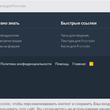
сти для Procreate
зно знать
Быстрые ссылки
обладателям
Чаты для общения
ая регистрация
Текстура для Procreate
ма на форуме
Кисти для Procreate
Политика конфиденциальности
Помощь
Главная
R
S
S
ookie, чтобы персонализировать контент и сохранить Ваш вход 
ользовать этот сайт, Вы соглашаетесь на использование наших 