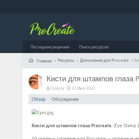
Последние рецензии
Поиск ресурсов
Ресурсы
Дополнения для Procreate
Ки
Главная
Кисти для штампов глаза P
А
Д
Dogma
22 Июл 2022
в
а
Обзор
Обсуждение
т
т
о
а
р
с
о
з
Кисти для штампов глаза Procreate
. (Eye Stamp 
д
а
10 глазных штампов для Procreate — отличные ин
н