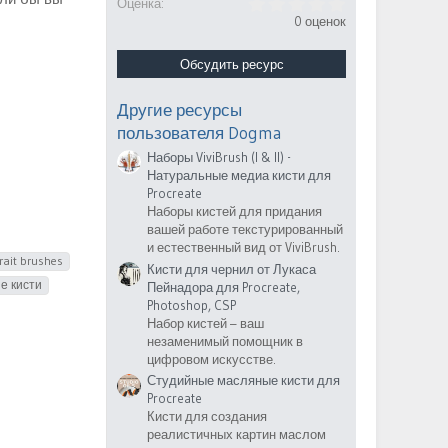
0
Оценка
.
0 оценок
0
0
з
Обсудить ресурс
в
ё
з
Другие ресурсы
д
пользователя Dogma
Наборы ViviBrush (I & II) -
Натуральные медиа кисти для
Procreate
Наборы кистей для придания
вашей работе текстурированный
и естественный вид от ViviBrush.
rait brushes
Кисти для чернил от Лукаса
е кисти
Пейнадора для Procreate,
Photoshop, CSP
Набор кистей – ваш
незаменимый помощник в
цифровом искусстве.
Студийные масляные кисти для
Procreate
Кисти для создания
реалистичных картин маслом