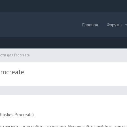
Главная
Форумы
сти для Procreate
rocreate
Brushes Procreate).
струменты для работы с глазами. Используйте свой Ipad, как е