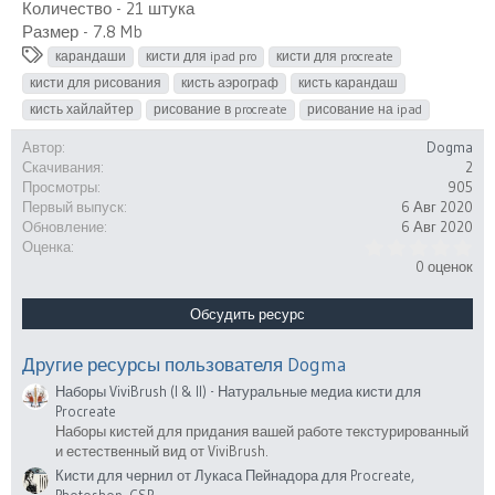
Количество - 21 штука
Размер - 7.8 Mb
Т
карандаши
кисти для ipad pro
кисти для procreate
е
кисти для рисования
кисть аэрограф
кисть карандаш
г
кисть хайлайтер
рисование в procreate
рисование на ipad
и
Автор
Dogma
Скачивания
2
Просмотры
905
Первый выпуск
6 Авг 2020
Обновление
6 Авг 2020
0
Оценка
.
0 оценок
0
0
з
Обсудить ресурс
в
ё
з
Другие ресурсы пользователя Dogma
д
Наборы ViviBrush (I & II) - Натуральные медиа кисти для
Procreate
Наборы кистей для придания вашей работе текстурированный
и естественный вид от ViviBrush.
Кисти для чернил от Лукаса Пейнадора для Procreate,
Photoshop, CSP