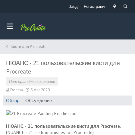
Вход
Регистрация
Кисти для Procreate
НЮАНС - 21 пользовательские кисти для
Procreate
Нет прав для скачивания
А
Д
Dogma
6 Авг 2020
в
а
Обзор
Обсуждение
т
т
о
а
р
с
о
з
НЮАНС - 21 пользовательские кисти для Procreate
.
д
(NUANCE - 21 custom brushes for Procreate).
а