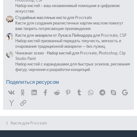
Набор кистей – ваш незаменимый помощник в цифровом
искусстве.
Студийные масляные кисти для Procreate
Кисти для создания реалистичных картин маслом помогут
вам творить потрясающие произведения.
Кисти для акварели от Лукаса Пейнадора для Procreate, CSP
Набор кистей призванный передать текучесть, мягкость и
очарование традиционной акварели — без лужиц.
Чонхачат эскиз - Набор кистей для Procreate, Photoshop, Clip
Studio Paint
Набор кистей с карандашами для быстрых эскизов, рисования
фигур, черчения и разработки концепций.
Поделиться ресурсом
Vk
Ok
Linked In
Facebook
Reddit
Pinterest
Tumblr
WhatsApp
Telegram
Skype
Goog
Yahoo
Ссылка
Кисти для Procreate