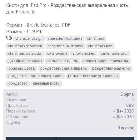
Кисти для IPad Pro - Рождественская акварельная кисть
для Procreate.
Формат - Brush, Swatches, PDF
Размер - 11.9 Mb
Т
character design
character illustration
christmas
е
christmas decoration
christmas illustration
christmas tree
г
christmas watercolor
color swatch
snow brushes
winter watercolor
и
дизайн персонажа
зимняя акварель
иллюстрация персонажа
образец цвета
рождественская акварель
рождественская елка
рождественская иллюстрация
рождественские украшения
рождество
снежные кисти
Автор
Dogma
Скачивания
2
Просмотры
888
Первый выпуск
4 Дек 2020
Обновление
4 Дек 2020
0
Оценка
.
0 оценок
0
0