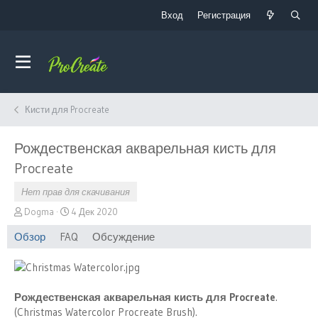
Вход
Регистрация
Кисти для Procreate
Рождественская акварельная кисть для
Procreate
Нет прав для скачивания
А
Д
Dogma
4 Дек 2020
в
а
Обзор
FAQ
Обсуждение
т
т
о
а
р
с
о
з
Рождественская акварельная кисть для Procreate
.
д
(Christmas Watercolor Procreate Brush).
а