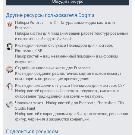
з
Обсудить ресурс
в
ё
з
Другие ресурсы пользователя Dogma
д
Наборы ViviBrush (I & II) - Натуральные медиа кисти для
Procreate
Наборы кистей для придания вашей работе текстурированный
и естественный вид от ViviBrush.
Кисти для чернил от Лукаса Пейнадора для Procreate,
Photoshop, CSP
Набор кистей – ваш незаменимый помощник в цифровом
искусстве.
Студийные масляные кисти для Procreate
Кисти для создания реалистичных картин маслом помогут
вам творить потрясающие произведения.
Кисти для акварели от Лукаса Пейнадора для Procreate, CSP
Набор кистей призванный передать текучесть, мягкость и
очарование традиционной акварели — без лужиц.
Чонхачат эскиз - Набор кистей для Procreate, Photoshop, Clip
Studio Paint
Набор кистей с карандашами для быстрых эскизов, рисования
фигур, черчения и разработки концепций.
Поделиться ресурсом