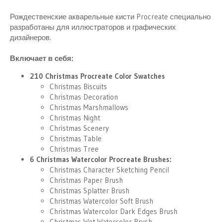
н
и
Рождественские акварельные кисти Procreate специально
я
разработаны для иллюстраторов и графических
дизайнеров.
Включает в себя:
210 Christmas Procreate Color Swatches
Christmas Biscuits
Christmas Decoration
Christmas Marshmallows
Christmas Night
Christmas Scenery
Christmas Table
Christmas Tree
6 Christmas Watercolor Procreate Brushes:
Christmas Character Sketching Pencil
Christmas Paper Brush
Christmas Splatter Brush
Christmas Watercolor Soft Brush
Christmas Watercolor Dark Edges Brush
Christmas Wet Watercolor Brush