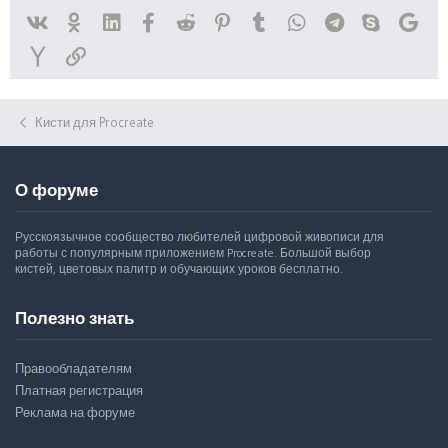
Vk
Ok
Linked In
Facebook
Reddit
Pinterest
Tumblr
WhatsApp
Telegram
Skype
Goog
Yahoo
Ссылка
Кисти для Procreate
О форуме
Русскоязычное сообщество любителей цифровой живописи для
работы с популярным приложением Procreate. Большой выбор
кистей, цветовых палитр и обучающих уроков бесплатно.
Полезно знать
Правообладателям
Платная регистрация
Реклама на форуме