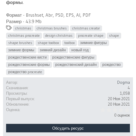
формы
.
Формат - Brushset, Abr, PSD, EPS, AI, PDF
Размер - 43.9 Mb
Т
christmas
christmas brushes
christmas creator
е
christmas procreate
design christmas
procreate shape
shape
г
shape brushes
shape toolbox
toolbox
зимние фигуры
и
зимние формы
зимний дизайн
новый год
рождественские кисти
рождественские фигуры
рождественские формы
рождественский дизайн
рождество
рождество procreate
Автор
Dogma
Скачивания
4
Просмотры
1,058
Первый выпуск
20 Ноя 2021
Обновление
20 Ноя 2021
0
Оценка
.
0 оценок
0
0
з
Обсудить ресурс
в