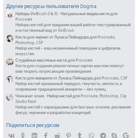
ё
з
Другие ресурсы пользователя Dogma
д
Наборы ViviBrush (I & II) - Натуральные медиа кисти для
Procreate
Наборы кистей для придания вашей работе текстурированный
и естественный вид от ViviBrush.
Кисти для чернил от Лукаса Пейнадора для Procreate,
Photoshop, CSP
Набор кистей – ваш незаменимый помощник в цифровом
искусстве.
Студийные масляные кисти для Procreate
Кисти для создания реалистичных картин маслом помогут
вам творить потрясающие произведения.
Кисти для акварели от Лукаса Пейнадора для Procreate, CSP
Набор кистей призванный передать текучесть, мягкость и
очарование традиционной акварели — без лужиц.
Чонхачат эскиз - Набор кистей для Procreate, Photoshop, Clip
Studio Paint
Набор кистей с карандашами для быстрых эскизов, рисования
фигур, черчения и разработки концепций.
Поделиться ресурсом
Vk
Ok
Linked In
Facebook
Reddit
Pinterest
Tumblr
WhatsApp
Telegram
Skype
Goog