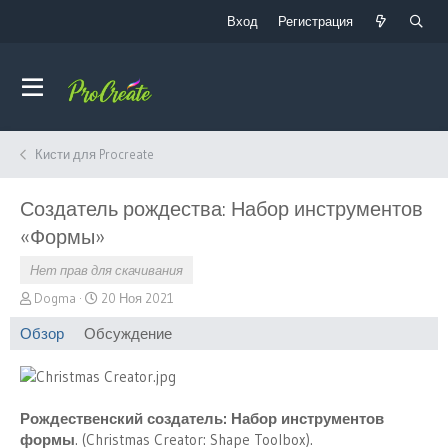
Вход
Регистрация
Кисти для Procreate
Создатель рождества: Набор инструментов
«Формы»
Нет прав для скачивания
А
Д
Dogma
20 Ноя 2021
в
а
Обзор
Обсуждение
т
т
о
а
р
с
о
з
Рождественский создатель: Набор инструментов
д
формы
. (Christmas Creator: Shape Toolbox).
а