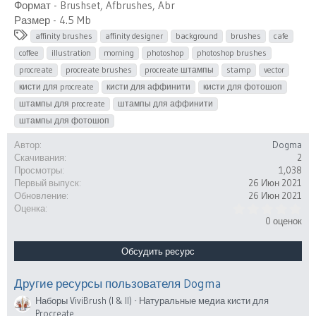
Формат - Brushset, Afbrushes, Abr
Размер - 4.5 Mb
Т
affinity brushes
affinity designer
background
brushes
cafe
е
coffee
illustration
morning
photoshop
photoshop brushes
г
procreate
procreate brushes
procreate штампы
stamp
vector
и
кисти для procreate
кисти для аффинити
кисти для фотошоп
штампы для procreate
штампы для аффинити
штампы для фотошоп
Автор
Dogma
Скачивания
2
Просмотры
1,038
Первый выпуск
26 Июн 2021
Обновление
26 Июн 2021
0
Оценка
.
0 оценок
0
0
з
Обсудить ресурс
в
ё
з
Другие ресурсы пользователя Dogma
д
Наборы ViviBrush (I & II) - Натуральные медиа кисти для
Procreate