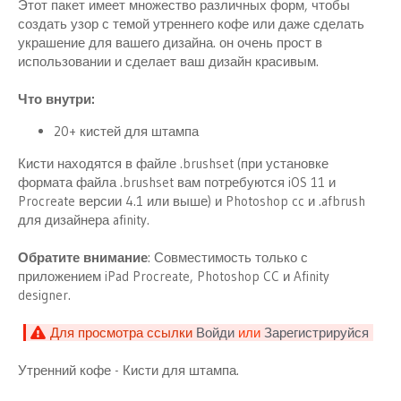
и
Этот пакет имеет множество различных форм, чтобы
я
создать узор с темой утреннего кофе или даже сделать
украшение для вашего дизайна. он очень прост в
использовании и сделает ваш дизайн красивым.
Что внутри:
20+ кистей для штампа
Кисти находятся в файле .brushset (при установке
формата файла .brushset вам потребуются iOS 11 и
Procreate версии 4.1 или выше) и Photoshop cc и .afbrush
для дизайнера afinity.
Обратите внимание
: Совместимость только с
приложением iPad Procreate, Photoshop CC и Afinity
designer.
Для просмотра ссылки
Войди
или
Зарегистрируйся
Утренний кофе - Кисти для штампа.