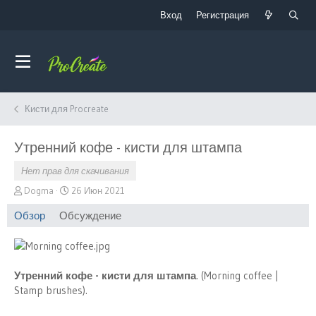
Вход
Регистрация
Кисти для Procreate
Утренний кофе - кисти для штампа
Нет прав для скачивания
А
Д
Dogma
26 Июн 2021
в
а
Обзор
Обсуждение
т
т
о
а
р
с
о
з
Утренний кофе - кисти для штампа
. (Morning coffee |
д
Stamp brushes).
а
н