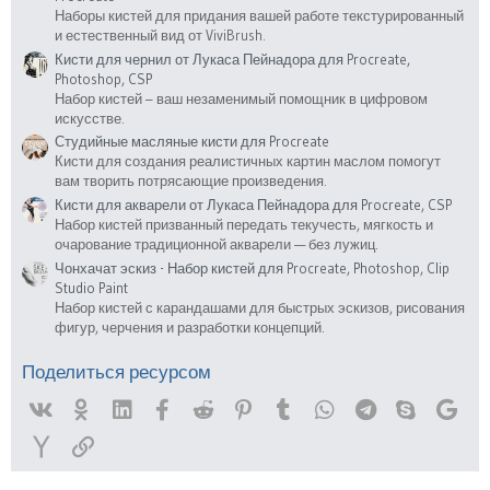
Наборы кистей для придания вашей работе текстурированный
и естественный вид от ViviBrush.
Кисти для чернил от Лукаса Пейнадора для Procreate,
Photoshop, CSP
Набор кистей – ваш незаменимый помощник в цифровом
искусстве.
Студийные масляные кисти для Procreate
Кисти для создания реалистичных картин маслом помогут
вам творить потрясающие произведения.
Кисти для акварели от Лукаса Пейнадора для Procreate, CSP
Набор кистей призванный передать текучесть, мягкость и
очарование традиционной акварели — без лужиц.
Чонхачат эскиз - Набор кистей для Procreate, Photoshop, Clip
Studio Paint
Набор кистей с карандашами для быстрых эскизов, рисования
фигур, черчения и разработки концепций.
Поделиться ресурсом
Vk
Ok
Linked In
Facebook
Reddit
Pinterest
Tumblr
WhatsApp
Telegram
Skype
Goog
Yahoo
Ссылка