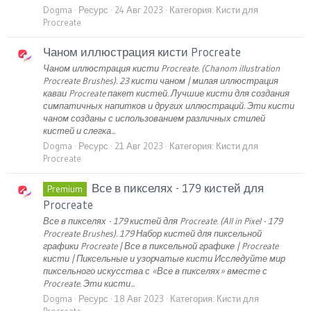
Dogma
Ресурс
24 Авг 2023
Категория:
Кисти для
Procreate
Чаном иллюстрация кисти Procreate
Чаном иллюстрация кисти Procreate. (Chanom illustration
Procreate Brushes). 23 кисти чаном | милая иллюстрация
каваи Procreate пакет кистей. Лучшие кисти для создания
симпатичных напитков и других иллюстраций. Эти кисти
чаном созданы с использованием различных стилей
кистей и слегка...
Dogma
Ресурс
21 Авг 2023
Категория:
Кисти для
Procreate
Все в пикселях - 179 кистей для
Premium
Procreate
Все в пикселях - 179 кистей для Procreate. (All in Pixel - 179
Procreate Brushes). 179 Набор кистей для пиксельной
графики Procreate | Все в пиксельной графике | Procreate
кисти | Пиксельные и узорчатые кисти Исследуйте мир
пиксельного искусства с «Все в пикселях» вместе с
Procreate. Эти кисти...
Dogma
Ресурс
18 Авг 2023
Категория:
Кисти для
Procreate