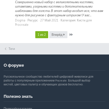
Совершенно новый набор с великолепными кистями,
штампами, узорными кистями и дополнительными
шаблонами для холста. В этот набор входит все, что вам
нужно для рисунков с фактурным штрихом! У вас...
Dogma
Ресурс
27 Май 2021
Категория:
Кисти для
Procreate
Last
1 из 2
Вперёд
Теги
О форуме
Русскоязычное сообщество любителей цифровой живописи для
работы с популярным приложением Procreate. Большой выбор
кистей, цветовых палитр и обучающих уроков бесплатно.
Полезно знать
Правообладателям