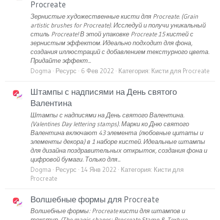
Procreate
Зернистые художественные кисти для Procreate. (Grain
artistic brushes for Procreate). Исследуй и получи уникальный
стиль Procreate! В этой упаковке Procreate 15 кистей с
зернистым эффектом. Идеально подходит для фона,
создания иллюстраций с добавлением текстурного цвета.
Придайте эффект...
Dogma
Ресурс
6 Фев 2022
Категория:
Кисти для Procreate
Штампы с надписями на День святого
Валентина
Штампы с надписями на День святого Валентина.
(Valentines Day lettering stamps). Марки ко Дню святого
Валентина включают 43 элемента (любовные цитаты и
элементы декора) в 1 наборе кистей. Идеальные штампы
для дизайна поздравительных открыток, создания фона и
цифровой бумаги. Только для...
Dogma
Ресурс
14 Янв 2022
Категория:
Кисти для
Procreate
Волшебные формы для Procreate
Волшебные формы: Procreate кисти для штампов и
текстур. (The magic shapes: Procreate Stamp & Texture