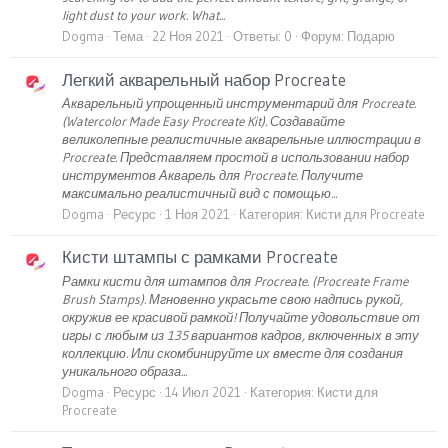
light dust to your work. What...
Dogma
Тема
22 Ноя 2021
Ответы: 0
Форум:
Подарю
Легкий акварельный набор Procreate
Акварельный упрощенный инструментарий для Procreate.
(Watercolor Made Easy Procreate Kit). Создавайте
великолепные реалистичные акварельные иллюстрации в
Procreate. Представляем простой в использовании набор
инструментов Акварель для Procreate. Получите
максимально реалистичный вид с помощью...
Dogma
Ресурс
1 Ноя 2021
Категория:
Кисти для Procreate
Кисти штампы с рамками Procreate
Рамки кисти для штампов для Procreate. (Procreate Frame
Brush Stamps). Мгновенно украсьте свою надпись рукой,
окружив ее красивой рамкой! Получайте удовольствие от
игры с любым из 135 вариантов кадров, включенных в эту
коллекцию. Или скомбинируйте их вместе для создания
уникального образа...
Dogma
Ресурс
14 Июл 2021
Категория:
Кисти для
Procreate