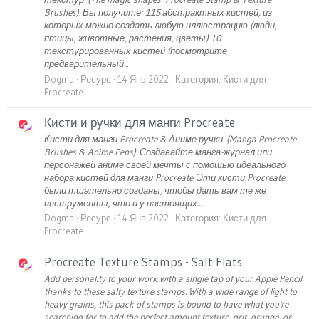
Brushes). Вы получите: 115 абстрактных кистей, из
которых можно создать любую иллюстрацию (люди,
птицы, животные, растения, цветы) 10
текстурированных кистей (посмотрите
предварительный...
Dogma
Ресурс
14 Янв 2022
Категория:
Кисти для
Procreate
Кисти и ручки для манги Procreate
Кисти для манги Procreate & Аниме ручки. (Manga Procreate
Brushes & Anime Pens). Создавайте манга-журнал или
персонажей аниме своей мечты с помощью идеального
набора кистей для манги Procreate. Эти кисти Procreate
были тщательно созданы, чтобы дать вам те же
инструменты, что и у настоящих...
Dogma
Ресурс
14 Янв 2022
Категория:
Кисти для
Procreate
Procreate Texture Stamps - Salt Flats
Add personality to your work with a single tap of your Apple Pencil
thanks to these salty texture stamps. With a wide range of light to
heavy grains, this pack of stamps is bound to have what you're
searching for to add the perfect amount texture, grit, grunge, or