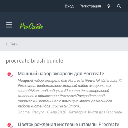
Вход
Регистрация
Теги
procreate brush bundle
Мощный набор акварели для Porcreate
Мощный набор акварели для Porcreate. (Powerful Watercolor Kit
Porcreate). Представляем мощный набор акварельных
кистей! Большой набор из 61 кисти для акварельной
живописи в приложении Procreate! Раскройте свой
творческий потенциал с помощью моего уникального
набора кистей для Procreate! Этот...
Dogma
Ресурс
6 Апр 2026
Категория:
Кисти для Procreate
Цветок рождения кистевые штампы Procreate