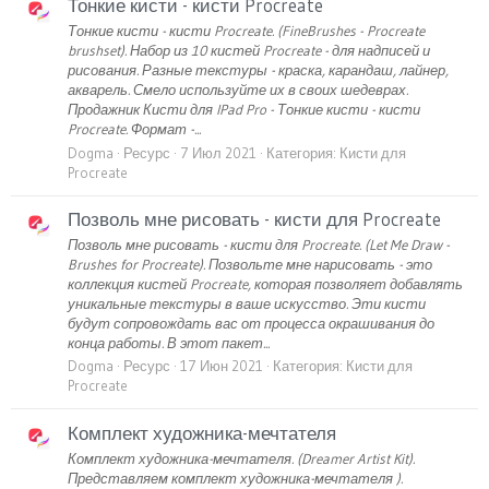
Тонкие кисти - кисти Procreate
Тонкие кисти - кисти Procreate. (FineBrushes - Procreate
brushset). Набор из 10 кистей Procreate - для надписей и
рисования. Разные текстуры - краска, карандаш, лайнер,
акварель. Смело используйте их в своих шедеврах.
Продажник Кисти для IPad Pro - Тонкие кисти - кисти
Procreate. Формат -...
Dogma
Ресурс
7 Июл 2021
Категория:
Кисти для
Procreate
Позволь мне рисовать - кисти для Procreate
Позволь мне рисовать - кисти для Procreate. (Let Me Draw -
Brushes for Procreate). Позвольте мне нарисовать - это
коллекция кистей Procreate, которая позволяет добавлять
уникальные текстуры в ваше искусство. Эти кисти
будут сопровождать вас от процесса окрашивания до
конца работы. В этот пакет...
Dogma
Ресурс
17 Июн 2021
Категория:
Кисти для
Procreate
Комплект художника-мечтателя
Комплект художника-мечтателя. (Dreamer Artist Kit).
Представляем комплект художника-мечтателя ).