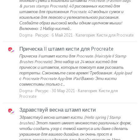
Модные сумки и кошельки штампы Procreate. (Fashion bags
& purses stamps Procreate). 40 рисованных кистей для
штампов для приложения Procreate. 40 модных сумок и
кошельков для легкого и увлекательного рисования.
Создайте образ высокой моды одним щелчком мыши!
Включено: 1 Набор кистей...
Dogma
Ресурс
6 Май 2021
Категория:
Кисти для Procreate
Прическа II штамп кисти для Procreate
Прическа II штамп кисти для Procreate. (Hairstyle II Stamp
Brushes Procreate). Это набор из 24 моих кистей для
причесок и штампов, которые помогут вам рисовать
портреты. Сэкономьте свое время! Требования: Apple Ipad
с Procreate Procreate App для iPad Важно: Эти кисти
совместимы только с...
Dogma
Ресурс
30 Мар 2021
Категория:
Кисти для
Procreate
Здравствуй весна штамп кисти
Здравствуй весна штамп кисти. (Hello spring | Stamp
brushes). Этот пакет имеет множество различных форм,
чтобы создать узор с темой кактуса или даже сделать
украшение для вашего дизайна. он очень прост в
использовании и сделает ваш дизайн красивым. Что