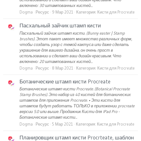
включено: 30 штампованных кистей...
Dogma
Ресурс
9 Мар 2021
Категория:
Кисти для Procreate
Пасхальный зайчик штамп кисти
Пасхальный зайчик штамп кисти. (Bunny easter | Stamp
brushes). Этот пакет имеет множество различных форм,
чтобы создать узор с темой кактуса или даже сделать
украшение для вашего дизайна. он очень прост в
использовании и сделает ваш дизайн красивым. Что
включено: 20 штампованных кистей...
Dogma
Ресурс
8 Мар 2021
Категория:
Кисти для Procreate
Ботанические штамп кисти Procreate
Ботанические штамп кисти Procreate. (Botanical Procreate
Stamp Brushes). Это набор из 40 кистей для ботанических
штампов для приложения Procreate. • Эти кисти для
штампов будут работать ТОЛЬКО в приложении procreate
версии 5.0 или выше. Продажник Кисти для IPad Pro -
Ботанические штамп кисти...
Dogma
Ресурс
5 Мар 2021
Категория:
Кисти для Procreate
Планировщик штамп кисти Procrteate, шаблон