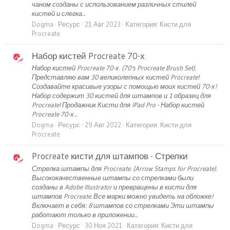
чаном созданы с использованием различных стилей
кистей и слегка...
Dogma
Ресурс
21 Авг 2023
Категория:
Кисти для
Procreate
Набор кистей Procreate 70-х
Набор кистей Procreate 70-х. (70's Procreate Brush Set).
Представляю вам 30 великолепных кистей Procreate!
Создавайте красивые узоры с помощью моих кистей 70-х!
Набор содержит 30 кистей для штампов и 1 образец для
Procreate! Продажник Кисти для IPad Pro - Набор кистей
Procreate 70-х...
Dogma
Ресурс
29 Авг 2022
Категория:
Кисти для
Procreate
Procreate кисти для штампов - Стрелки
Стрелка штампы для Procreate. (Arrow Stamps for Procreate).
Высококачественные штампы со стрелками были
созданы в Adobe Illustrator и превращены в кисти для
штампов Procreate. Все марки можно увидеть на обложке!
Включает в себя: 8 штампов со стрелками Эти штампы
работают только в приложении...
Dogma
Ресурс
30 Ноя 2021
Категория:
Кисти для