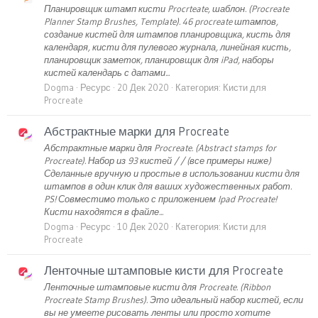
Планировщик штамп кисти Procrteate, шаблон. (Procreate
Planner Stamp Brushes, Template). 46 procreate штампов,
создание кистей для штампов планировщика, кисть для
календаря, кисти для пулевого журнала, линейная кисть,
планировщик заметок, планировщик для iPad, наборы
кистей календарь с датами...
Dogma
Ресурс
20 Дек 2020
Категория:
Кисти для
Procreate
Абстрактные марки для Procreate
Абстрактные марки для Procreate. (Abstract stamps for
Procreate). Набор из 93 кистей / / (все примеры ниже)
Сделанные вручную и простые в использовании кисти для
штампов в один клик для ваших художественных работ.
PS! Совместимо только с приложением Ipad Procreate!
Кисти находятся в файле...
Dogma
Ресурс
10 Дек 2020
Категория:
Кисти для
Procreate
Ленточные штамповые кисти для Procreate
Ленточные штамповые кисти для Procreate. (Ribbon
Procreate Stamp Brushes). Это идеальный набор кистей, если
вы не умеете рисовать ленты или просто хотите