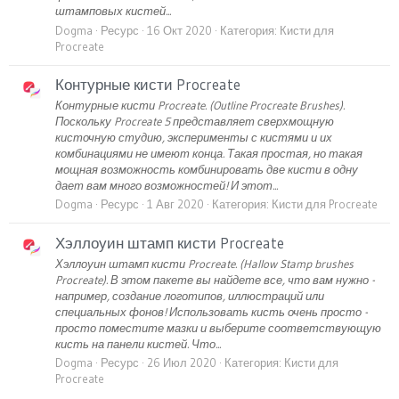
штамповых кистей...
Dogma
Ресурс
16 Окт 2020
Категория:
Кисти для
Procreate
Контурные кисти Procreate
Контурные кисти Procreate. (Outline Procreate Brushes).
Поскольку Procreate 5 представляет сверхмощную
кисточную студию, эксперименты с кистями и их
комбинациями не имеют конца. Такая простая, но такая
мощная возможность комбинировать две кисти в одну
дает вам много возможностей! И этот...
Dogma
Ресурс
1 Авг 2020
Категория:
Кисти для Procreate
Хэллоуин штамп кисти Procreate
Хэллоуин штамп кисти Procreate. (Hallow Stamp brushes
Procreate). В этом пакете вы найдете все, что вам нужно -
например, создание логотипов, иллюстраций или
специальных фонов! Использовать кисть очень просто -
просто поместите мазки и выберите соответствующую
кисть на панели кистей. Что...
Dogma
Ресурс
26 Июл 2020
Категория:
Кисти для
Procreate