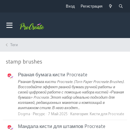
Вход
Регистрация
Теги
stamp brushes
Рваная бумага кисти Procreate
Рваная бумага кисти Procreate. (Torn Paper Procreate Brushes).
Воссоздайте эффект рваной бумаги ручной работы в
своей цифровой работе с помощью набора кистей «Рваная
бумага» Procreate. Этот набор идеально подходит для
коллажей, редакционных макетов и композиций в
винтажном стиле. В него входят...
Dogma
Ресурс
7 Май 2025
Категория:
Кисти для Procreate
Мандала кисти для штампов Procreate