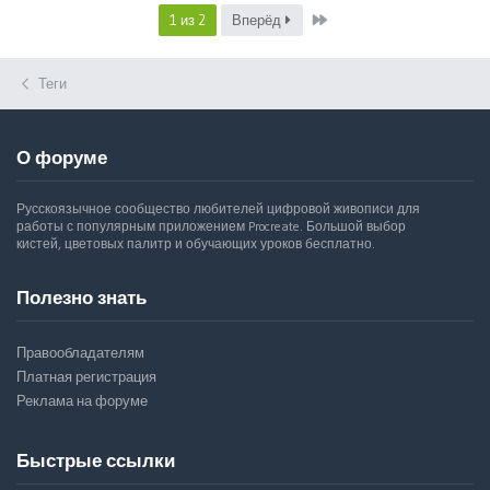
Last
1 из 2
Вперёд
Теги
О форуме
Русскоязычное сообщество любителей цифровой живописи для
работы с популярным приложением Procreate. Большой выбор
кистей, цветовых палитр и обучающих уроков бесплатно.
Полезно знать
Правообладателям
Платная регистрация
Реклама на форуме
Быстрые ссылки