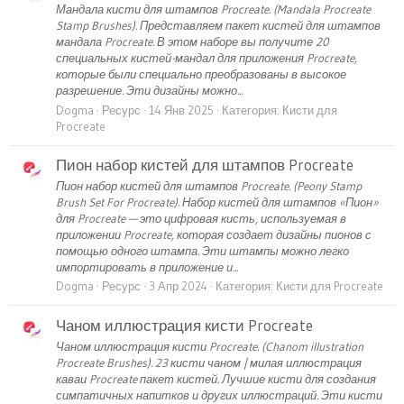
Мандала кисти для штампов Procreate. (Mandala Procreate
Stamp Brushes). Представляем пакет кистей для штампов
мандала Procreate. В этом наборе вы получите 20
специальных кистей-мандал для приложения Procreate,
которые были специально преобразованы в высокое
разрешение. Эти дизайны можно...
Dogma
Ресурс
14 Янв 2025
Категория:
Кисти для
Procreate
Пион набор кистей для штампов Procreate
Пион набор кистей для штампов Procreate. (Peony Stamp
Brush Set For Procreate). Набор кистей для штампов «Пион»
для Procreate — это цифровая кисть, используемая в
приложении Procreate, которая создает дизайны пионов с
помощью одного штампа. Эти штампы можно легко
импортировать в приложение и...
Dogma
Ресурс
3 Апр 2024
Категория:
Кисти для Procreate
Чаном иллюстрация кисти Procreate
Чаном иллюстрация кисти Procreate. (Chanom illustration
Procreate Brushes). 23 кисти чаном | милая иллюстрация
каваи Procreate пакет кистей. Лучшие кисти для создания
симпатичных напитков и других иллюстраций. Эти кисти