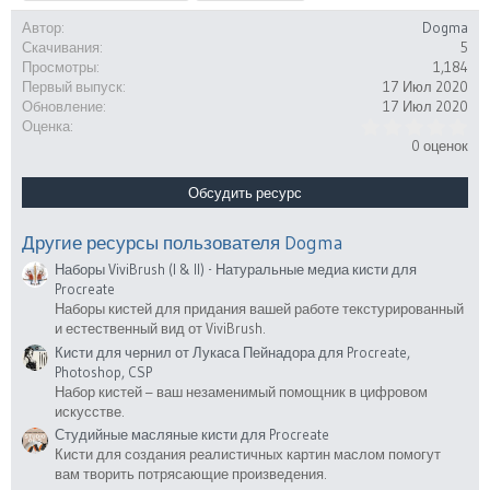
Автор
Dogma
Скачивания
5
Просмотры
1,184
Первый выпуск
17 Июл 2020
Обновление
17 Июл 2020
0
Оценка
.
0 оценок
0
0
з
Обсудить ресурс
в
ё
з
Другие ресурсы пользователя Dogma
д
Наборы ViviBrush (I & II) - Натуральные медиа кисти для
Procreate
Наборы кистей для придания вашей работе текстурированный
и естественный вид от ViviBrush.
Кисти для чернил от Лукаса Пейнадора для Procreate,
Photoshop, CSP
Набор кистей – ваш незаменимый помощник в цифровом
искусстве.
Студийные масляные кисти для Procreate
Кисти для создания реалистичных картин маслом помогут
вам творить потрясающие произведения.