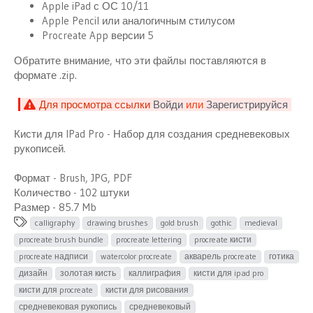
Apple iPad с ОС 10/11
Apple Pencil или аналогичным стилусом
Procreate App версии 5
Обратите внимание, что эти файлы поставляются в
формате .zip.
Для просмотра ссылки
Войди
или
Зарегистрируйся
Кисти для IPad Pro - Набор для создания средневековых
рукописей.
Формат - Brush, JPG, PDF
Количество - 102 штуки
Размер - 85.7 Mb
Т
calligraphy
drawing brushes
gold brush
gothic
medieval
е
procreate brush bundle
procreate lettering
procreate кисти
г
procreate надписи
watercolor procreate
акварель procreate
готика
и
дизайн
золотая кисть
каллиграфия
кисти для ipad pro
кисти для procreate
кисти для рисования
средневековая рукопись
средневековый