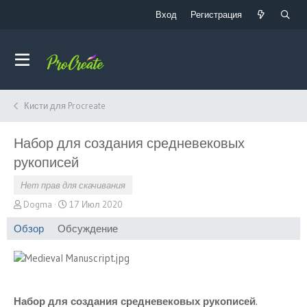
Вход
Регистрация
Кисти для Procreate
Набор для создания средневековых
рукописей
Нет прав для скачивания
А
Д
Dogma
17 Июл 2020
в
а
Обзор
Обсуждение
т
т
о
а
р
с
о
з
д
Набор для создания средневековых рукописей
.
а