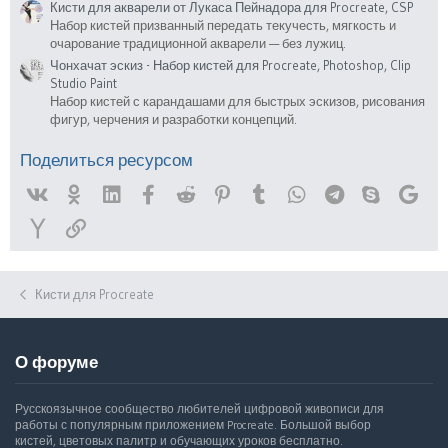
Кисти для акварели от Лукаса Пейнадора для Procreate, CSP
Набор кистей призванный передать текучесть, мягкость и
очарование традиционной акварели — без лужиц.
Чонхачат эскиз - Набор кистей для Procreate, Photoshop, Clip
Studio Paint
Набор кистей с карандашами для быстрых эскизов, рисования
фигур, черчения и разработки концепций.
Поделиться ресурсом
Vk
Ok
Linked In
Facebook
Reddit
Pinterest
Tumblr
WhatsApp
Telegram
Skype
Goog
Yahoo
Ссылка
Кисти для Procreate
О форуме
Русскоязычное сообщество любителей цифровой живописи для
работы с популярным приложением Procreate. Большой выбор
кистей, цветовых палитр и обучающих уроков бесплатно.